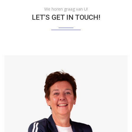
We horen graag van U!
LET'S GET IN TOUCH!