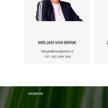
IET
MIRJAN VAN BRINK
.nl
Mirjan@newplants.nl
3
+31 342 444 344
FACEBOOK