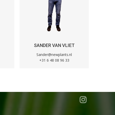
SANDER VAN VLIET
MI
Sander@newplants.nl
M
+31 6 48 08 96 33