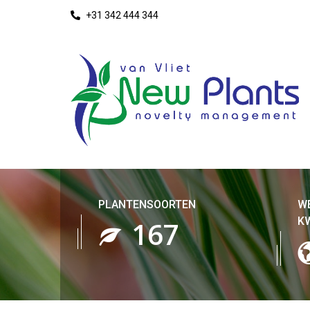
+31 342 444 344
PLANTENSOORTEN
W
K
207