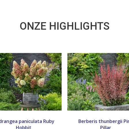
ONZE HIGHLIGHTS
drangea paniculata Ruby
Berberis thunbergii Pi
Hobbit
Pillar