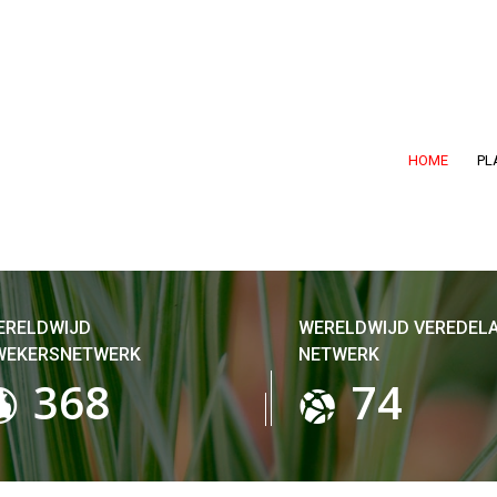
HOME
PL
ERELDWIJD
WERELDWIJD VEREDEL
WEKERSNETWERK
NETWERK
458
92