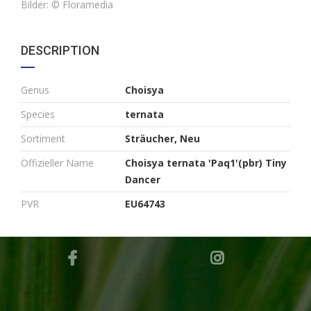
Bilder:
© Floramedia
DESCRIPTION
Genus
Choisya
Species
ternata
Sortiment
Sträucher, Neu
Offizieller Name
Choisya ternata 'Paq1'(pbr) Tiny
Dancer
PVR
EU64743